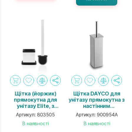
Щітка (йоржик)
Щітка DAYCO для
прямокутна для
унітазу прямокутна з
унітазу Elite, з
настінним
силіковновою
кріпленням,
Артикул:
803505
Артикул:
900954A
щетиною, Rulopak
металева, сатин
В наявності
В наявності