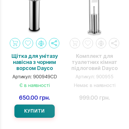
Щітка для унітазу
Комплект для
навісна з чорним
туалетних кімнат
ворсом Dayco
підлоговий Daycо
Артикул:
900949CD
Артикул:
900955
Є в наявності
Немає в наявності
650.00 грн.
999.00 грн.
КУПИТИ