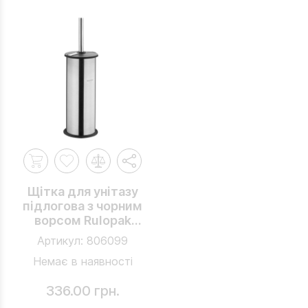
Щітка для унітазу
підлогова з чорним
ворсом Rulopak
Classic
Артикул:
806099
Немає в наявності
336.00 грн.