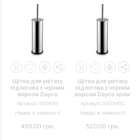
Щітка для унітазу
Щітка для унітазу
підлогова з чорним
підлогова з чорним
ворсом Dayco
ворсом Dayco хром
Артикул:
900949
Артикул:
900949C
Немає в наявності
Немає в наявності
495.00 грн.
520.00 грн.