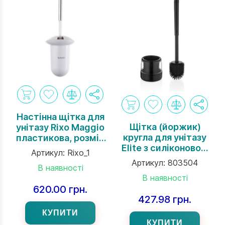
Настінна щітка для
Щітка (йоржик)
унітазу Rixo Maggio
кругла для унітазу
пластикова, розмір
Elite з силіконовою
350х135х120 мм
Артикул:
Rixo_1
щетиною, Rulopak
Артикул:
803504
В наявності
В наявності
620.00 грн.
427.98 грн.
КУПИТИ
КУПИТИ