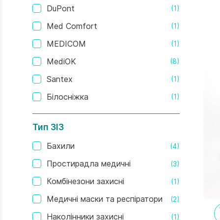
DuPont
(1)
Med Comfort
(1)
MEDICOM
(1)
MediOK
(8)
Santex
(1)
Білосніжка
(1)
Тип ЗІЗ
Бахили
(4)
Простирадла медичні
(3)
Комбінезони захисні
(1)
Медичні маски та респіратори
(2)
Наколінники захисні
(1)