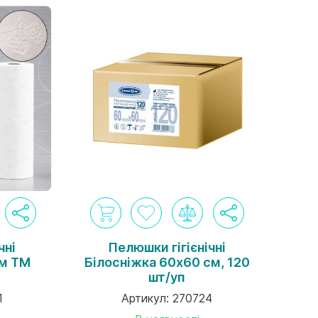
чні
Пелюшки гігієнічні
 м ТМ
Білосніжка 60х60 см, 120
шт/уп
1
Артикул:
270724