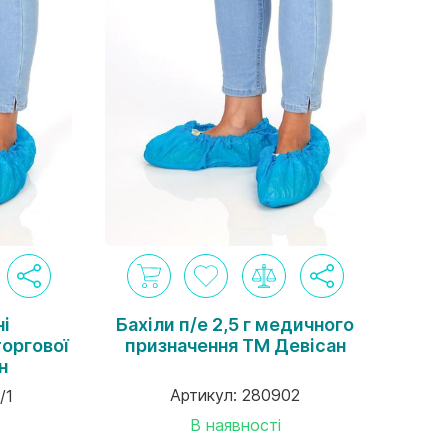
ні
Бахіли п/е 2,5 г медичного
торгової
призначення ТМ Девісан
н
Артикул:
280902
/1
В наявності