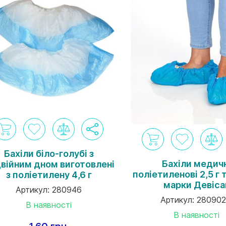
Бахіли біло-голубі з
Бахіли медич
війним дном виготовлені
поліетиленові 2,5 г 
з поліетилену 4,6 г
марки Девіса
Артикул:
280946
Артикул:
280902
В наявності
В наявності