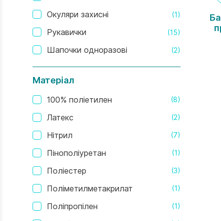
Окуляри захисні
(1)
Ба
п
Рукавички
(15)
Шапочки одноразові
(2)
Матеріал
100% поліетилен
(8)
Латекс
(2)
Нітрил
(7)
Пінополіуретан
(1)
Поліестер
(3)
Поліметилметакрилат
(1)
Поліпропілен
(1)