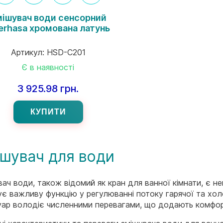
мішувач води сенсорний
terhasa хромована латунь
Артикул:
HSD-C201
Є в наявності
3 925.98 грн.
КУПИТИ
шувач для води
ач води, також відомий як кран для ванної кімнати, є не
ує важливу функцію у регулюванні потоку гарячої та хол
уар володіє численними перевагами, що додають комфорту