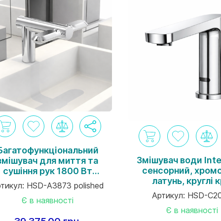
Багатофункціональний
Змішувач води Inte
змішувач для миття та
сенсорний, хром
сушіння рук 1800 Вт
латунь, круглі к
оргової марки Interhasa
тикул:
HSD-A3873 polished
Артикул:
HSD-C2
Є в наявності
Є в наявності