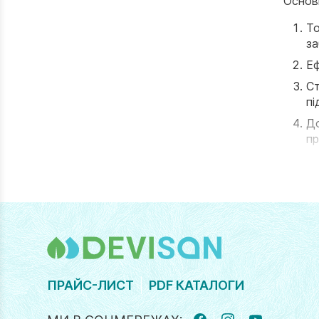
Основ
То
за
Еф
Ст
пі
До
пр
Зр
по
Змішув
стиль
свої п
ПРАЙС-ЛИСТ
PDF КАТАЛОГИ