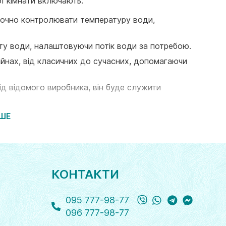
ї кімнати включають:
точно контролювати температуру води,
у води, налаштовуючи потік води за потребою.
зайнах, від класичних до сучасних, допомагаючи
ід відомого виробника, він буде служити
кціями, такими як душовий насадок, регулювання
ЬШЕ
 аксесуар, але і деталь, яка додає комфорт і
и змішувач для ванної кімнати, враховуйте
 та елегантну обстановку.
КОНТАКТИ
Viber
WhatsApp
Telegram
Messange
095 777-98-77
096 777-98-77