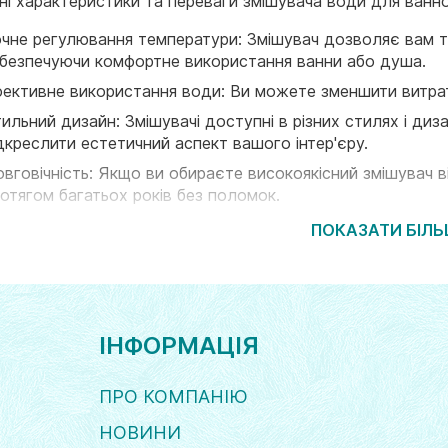
ні характеристики та переваги змішувача води для ванно
чне регулювання температури: Змішувач дозволяє вам 
безпечуючи комфортне використання ванни або душа.
ективне використання води: Ви можете зменшити витрат
ильний дизайн: Змішувачі доступні в різних стилях і ди
дкреслити естетичний аспект вашого інтер'єру.
вговічність: Якщо ви обираєте високоякісний змішувач в
отягом багатьох років без поломок.
учні функції: Деякі змішувачі оснащені додатковими фун
ПОКАЗАТИ БІЛ
току води, автоматичний вимикач та інші зручності.
ач води для ванної кімнати - це не лише функціональний
 вашому щоденному ритуалу догляду за собою. Вибираюч
отреби та стиль вашого інтер'єру, щоб створити затишну
ІНФОРМАЦІЯ
ПРО КОМПАНІЮ
НОВИНИ