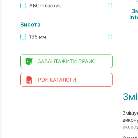
АВС-пластик
(1)
З
In
Висота
195 мм
(1)
ЗАВАНТАЖИТИ ПРАЙС
PDF КАТАЛОГИ
Змі
Змішув
викон
аксес