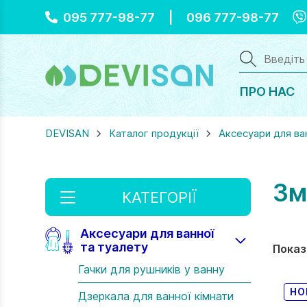
Vi
095 777-98-77
|
096 777-98-77
ПРО НАС
DEVISAN
Каталог продукції
Аксесуари для ва
Зм
КАТЕГОРІЇ
Аксесуари для ванної
та туалету
Показа
Гачки для рушників у ванну
НО
Дзеркала для ванної кімнати