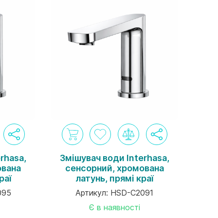
rhasa,
Змішувач води Interhasa,
ована
сенсорний, хромована
раї
латунь, прямі краї
095
Артикул:
HSD-C2091
Є в наявності