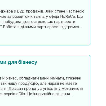
еджера з B2B-продажів, який стане частиною
име за розвиток клієнтів у сфері HoReCa. Що
ції Робота з діючими партнерами: підтримка
ння акцій Контроль виконання
ми для бізнесу
 бізнес, обладнати ванні кімнати, гігієнічні
бати нашу продукцію, але наразі не маєте
анія Девісан пропонує унікальну можливість
сервіс eDilo. Це інноваційне рішення
аш бізнес та реалізувати необхідні зм