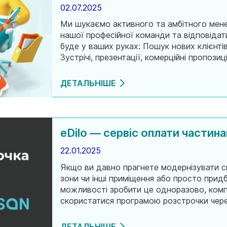
02.07.2025
Ми шукаємо активного та амбітного мен
нашої професійної команди та відповідат
буде у ваших руках: Пошук нових клієнтів і побудова довгострокових партнерств
Зустрічі, презентації, комерційні пропози
замовлень, розвиток асортименту, створе
ДЕТАЛЬНІШЕ
eDilo — сервіс оплати частина
22.01.2025
Якщо ви давно прагнете модернізувати свій
зони чи інші приміщення або просто прид
можливості зробити це одноразово, комп
скористатися програмою розстрочки через 
допоможе полегшити фінансовий тиск на в
ДЕТАЛЬНІШЕ