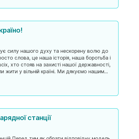
країно!
зує силу нашого духу та нескорену волю до
осто слова, це наша історія, наша боротьба і
сіх, хто стояв на захисті нашої державності,
и жити у вільній країні. Ми дякуємо нашим
аво на незалежність і
арядної станції
анцій Перед тим як обрати відповідну модель