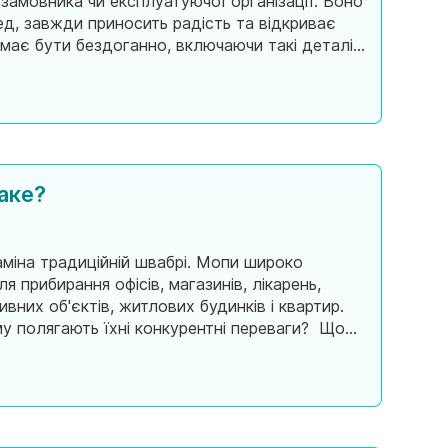
 замовника чи експлуатуючої організації. Воно
ед, завжди приносить радість та відкриває
е має бути бездоганно, включаючи такі деталі,
и та дезінфекці
аке?
міна традиційній швабрі. Мопи широко
 прибирання офісів, магазинів, лікарень,
тивних об'єктів, житлових будинків і квартир.
му полягають їхні конкурентні переваги? Що
на насадка дл