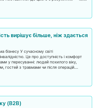
повернемося до роботи з новими силам
ність вирішує більше, ніж здається
ма бізнесу У сучасному світі
інвалідністю. Це про доступність і комфорт
ами у пересуванні: людей похилого віку,
ми, гостей з травмами чи після операцій.
ш і не до
жу (B2B)