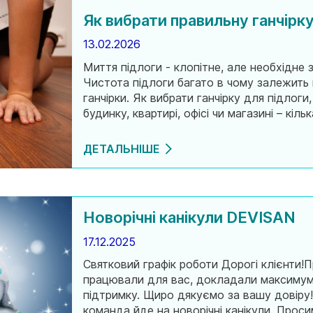
Як вибрати правильну ганчірк
13.02.2026
Миття підлоги - клопітне, але необхідне 
Чистота підлоги багато в чому залежить в
ганчірки. Як вибрати ганчірку для підлоги
будинку, квартирі, офісі чи магазині – кіл
клінінгу. Яка ганчірка краще відмиє вашу
ДЕТАЛЬНІШЕ
Новорічні канікули DEVISAN
17.12.2025
Святковий графік роботи Дорогі клієнти!
працювали для вас, докладали максимум 
підтримку. Щиро дякуємо за вашу довіру!
команда йде на новорічні канікули. Прос