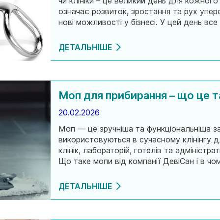
чи клініки – це великий день для кожного
означає розвиток, зростання та рух упер
нові можливості у бізнесі. У цей день вс
які забезпечують високі стандарти чистот
ДЕТАЛЬНІШЕ
Моп для прибирання – що це т
20.02.2026
Моп — це зручніша та функціональніша за
використовуються в сучасному клінінгу для
клінік, лабораторій, готелів та адміністра
Що таке мопи від компанії ДевіСан і в чо
таке моп для прибирання? Моп — це змін
ДЕТАЛЬНІШЕ