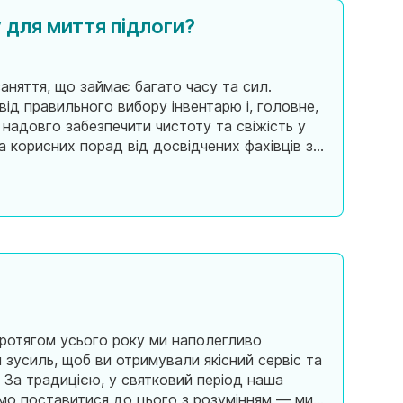
у для миття підлоги?
заняття, що займає багато часу та сил.
ід правильного вибору інвентарю і, головне,
, надовго забезпечити чистоту та свіжість у
ька корисних порад від досвідчених фахівців з
 підлогу? Невели
Протягом усього року ми наполегливо
зусиль, щоб ви отримували якісний сервіс та
 За традицією, у святковий період наша
имо поставитися до цього з розумінням — ми