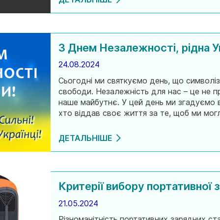
З Днем Незалежності, рідна У
24.08.2024
Сьогодні ми святкуємо день, що символі
свободи. Незалежність для нас – це не пр
наше майбутнє. У цей день ми згадуємо в
хто віддав своє життя за те, щоб ми могл
захисникам, які щодня виборюють наше пр
ДЕТАЛЬНІШЕ
Критерії вибору портативної з
21.05.2024
Різноманітність портативних зарядних ст