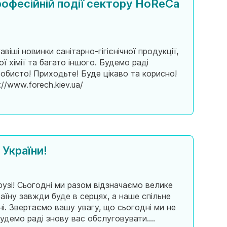
професійній події сектору HoReCa
іші новинки санітарно-гігієнічної продукції,
 хімії та багато іншого. Будемо раді
собисто! Приходьте! Буде цікаво та корисно!
//www.forech.kiev.ua/
України!
узі! Сьогодні ми разом відзначаємо велике
раїну завжди буде в серцях, а наше спільне
ні. Звертаємо вашу увагу, що сьогодні ми не
удемо раді знову вас обслуговувати.