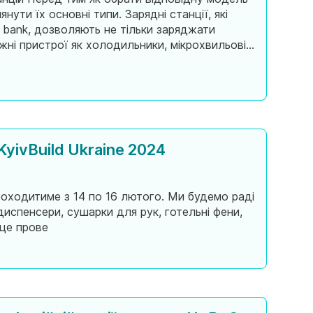
нути їх основні типи. Зарядні станції, які
bank, дозволяють не тільки заряджати
жні пристрої як холодильники, мікрохвильові
вирішення забезпечує значний ко
yivBuild Ukraine 2024
проходитиме з 14 по 16 лютого. Ми будемо раді
диспенсери, сушарки для рук, готельні фени,
сце прове