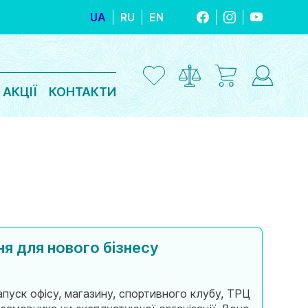
UA
RU
EN
FACEBOOK
INSTAGRAM
YOUTUBE
АКЦІЇ
КОНТАКТИ
ня для нового бізнесу
апуск офісу, магазину, спортивного клубу, ТРЦ