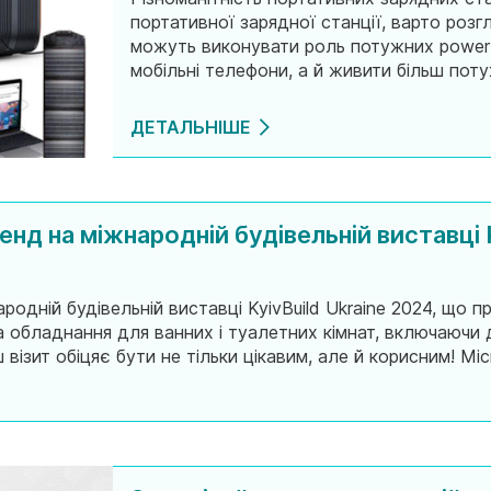
портативної зарядної станції, варто розгля
можуть виконувати роль потужних power 
мобільні телефони, а й живити більш поту
печі, і навіть освітлювальні системи. Це 
ДЕТАЛЬНІШЕ
нд на міжнародній будівельній виставці K
одній будівельній виставці KyivBuild Ukraine 2024, що 
а обладнання для ванних і туалетних кімнат, включаючи 
ш візит обіцяє бути не тільки цікавим, але й корисним! Мі