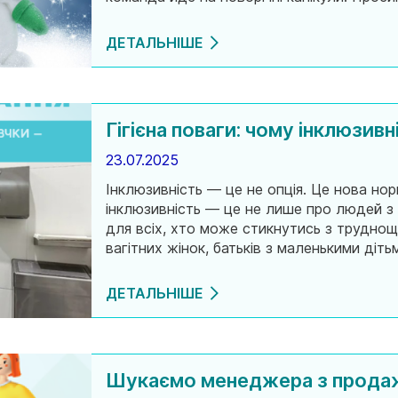
обовʼязково зустрінемося після свят та 
ДЕТАЛЬНІШЕ
Гігієна поваги: чому інклюзив
23.07.2025
Інклюзивність — це не опція. Це нова нор
інклюзивність — це не лише про людей з 
для всіх, хто може стикнутись з труднощ
вагітних жінок, батьків з маленькими діть
Обладнання для таких груп — це не розкі
ДЕТАЛЬНІШЕ
Шукаємо менеджера з прода