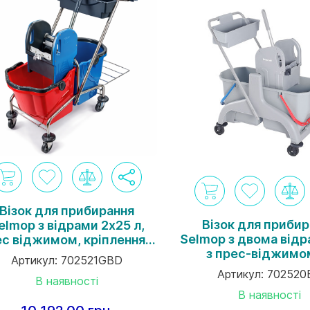
Візок для прибирання
Візок для приби
elmop з відрами 2х25 л,
Selmop з двома відр
ес віджимом, кріпленням
з прес-віджимо
я сміттевого пакета та
Артикул:
702521GBD
навісним кошиком
авісним кошиком сірий
Артикул:
702520
В наявності
В наявності