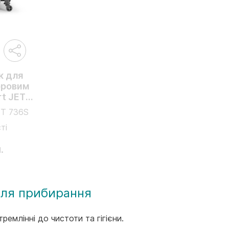
к для
оровим
rt JET
м
T 736S
ті
.
 для прибирання
ремлінні до чистоти та гігієни.