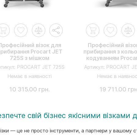
Професійний візок для
Професійний візо
рибирання Procart JET
прибирання з коль
725S з мішком
кодуванням Proca
736S з мішко
тикул:
PROCART JET 725S
Артикул:
PROCART JE
Немає в наявності
Немає в наявнос
10 315.00 грн.
19 711.00 грн
езпечте свій бізнес якісними візками
ізки — це не просто інструменти, а партнери у вашому ст