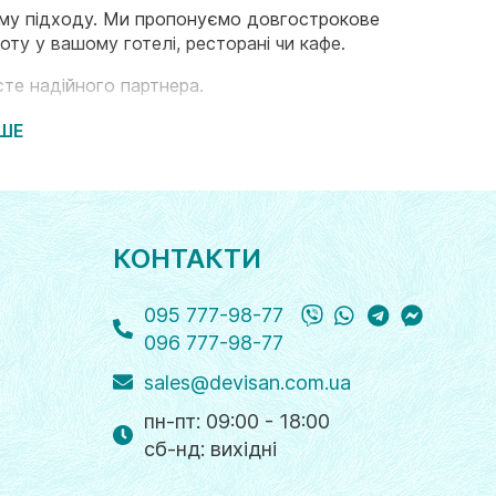
ному підходу. Ми пропонуємо довгострокове
ту у вашому готелі, ресторані чи кафе.
те надійного партнера.
ЬШЕ
КОНТАКТИ
Viber
WhatsApp
Telegram
Messange
095 777-98-77
096 777-98-77
sales@devisan.com.ua
пн-пт: 09:00 - 18:00
cб-нд: вихідні