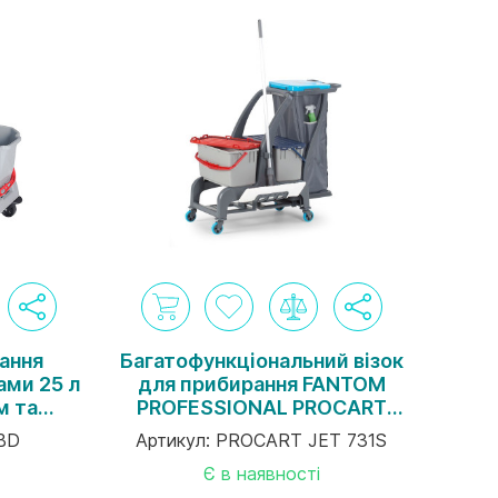
рання
Багатофункціональний візок
ами 25 л
для прибирання FANTOM
м та
PROFESSIONAL PROCART
 сірий
JET 731S
BD
Артикул:
PROCART JET 731S
Є в наявності