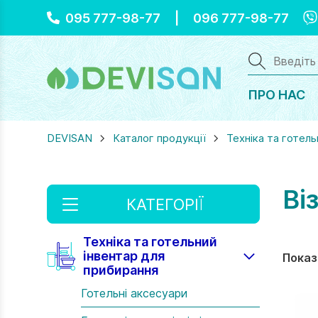
Vi
095 777-98-77
|
096 777-98-77
ПРО НАС
DEVISAN
Каталог продукції
Техніка та готель
Ві
КАТЕГОРІЇ
Техніка та готельний
інвентар для
Показа
прибирання
Готельні аксесуари