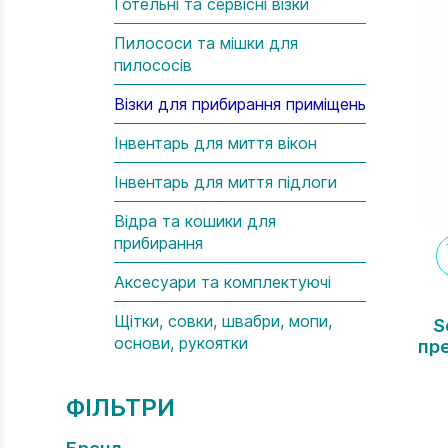
Готельні та сервісні візки
Пилососи та мішки для
пилососів
Візки для прибирання приміщень
Інвентарь для миття вікон
Інвентарь для миття підлоги
Відра та кошики для
прибирання
Аксесуари та комплектуючі
Щітки, совки, швабри, мопи,
S
основи, рукоятки
пр
дл
н
ФІЛЬТРИ