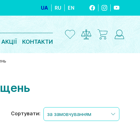
UA
RU
EN
FACEBOOK
INSTAGRAM
YOUTUBE
АКЦІЇ
КОНТАКТИ
ень
іщень
Сортувати: