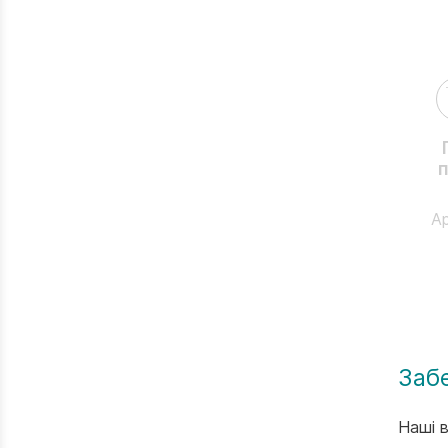
п
Ар
Заб
Наші в