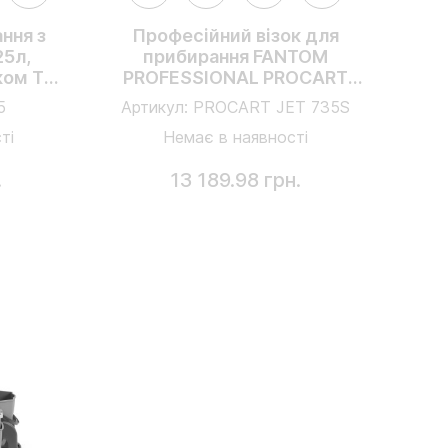
ння з
Професійний візок для
25л,
прибирання FANTOM
ком TM
PROFESSIONAL PROCART
й
JET 735S
5
Артикул:
PROCART JET 735S
ті
Немає в наявності
.
13 189.98 грн.