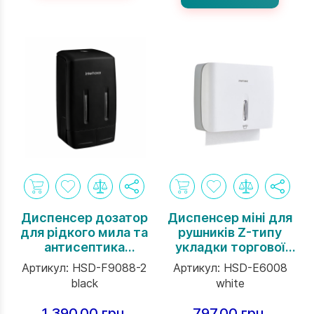
Диспенсер дозатор
Диспенсер міні для
для рідкого мила та
рушників Z-типу
антисептика
укладки торгової
подвійний Interhasa
марки Interhasa
Артикул:
HSD-F9088-2
Артикул:
HSD-E6008
INSPIRE Serie
INSPIRE Serie білий
black
white
навісний на 800 мл
чорний
1 390.00 грн.
797.00 грн.