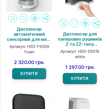
Диспенсер
Диспенсер для
автоматичний
паперових рушників
сенсорний для мила
Z та ZZ-типу
та дезінфектора
Артикул:
HSD-F9309
складання Interhasa
торгової марки
Артикул:
HSD-E6018
Foam
ENDEAVOR Serie
Interhasa на 1000 мл
white
білий
з ABC-пластика
2 320.00 грн.
білого кольору
1 297.00 грн.
КУПИТИ
КУПИТИ