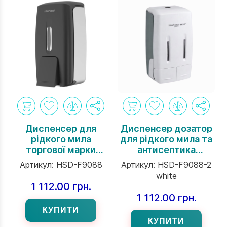
Диспенсер для
Диспенсер дозатор
рідкого мила
для рідкого мила та
торгової марки
антисептика
Interhasa навісний
подвійний Interhasa
Артикул:
HSD-F9088
Артикул:
HSD-F9088-2
800 мл INSPIRE Serie
INSPIRE Serie
white
ЧОРНИЙ
навісний на 800 мл
1 112.00 грн.
білий
1 112.00 грн.
КУПИТИ
КУПИТИ