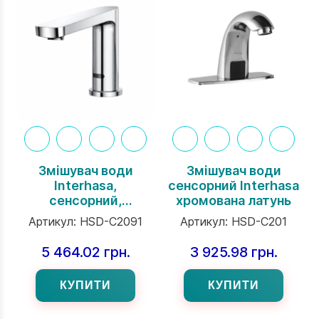
Змішувач води
Змішувач води
Interhasa,
сенсорний Interhasa
сенсорний,
хромована латунь
хромована латунь,
Артикул:
HSD-C2091
Артикул:
HSD-C201
прямі краї
5 464.02 грн.
3 925.98 грн.
КУПИТИ
КУПИТИ