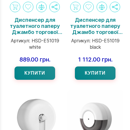
Диспенсер для
Диспенсер для
туалетного паперу
туалетного паперу
Джамбо торгової
Джамбо торгової
марки Interhasa
марки Interhasa
Артикул:
HSD-E51019
Артикул:
HSD-E51019
INSPIRE Serie білий
INSPIRE Serie
white
black
(51019W)
чорного кольору
889.00 грн.
1 112.00 грн.
КУПИТИ
КУПИТИ