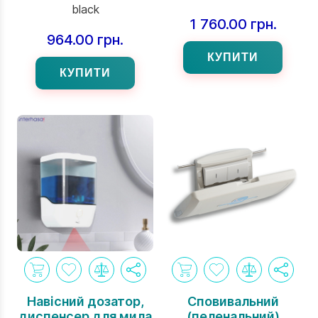
INSPIRE Serie чорний
марки Interhasa 300
black
мл білого кольору
1 760.00 грн.
964.00 грн.
КУПИТИ
КУПИТИ
Навісний дозатор,
Сповивальний
диспенсер для мила
(пеленальний)