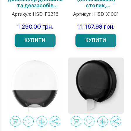
та деззасобів
столик,
Interhasa сенсорний,
горизонтальний,
Артикул:
HSD-F9316
Артикул:
HSD-X1001
1000 мл
відкидний. ABC
пластик.
1 290.00 грн.
11 167.98 грн.
КУПИТИ
КУПИТИ