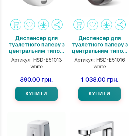
Диспенсер для
Диспенсер для
туалетного паперу з
туалетного паперу з
центральним типом
центральним типом
витяга торгової
витягу торгової
Артикул:
HSD-E51013
Артикул:
HSD-E51016
марки Interhasa
марки Interhasa
white
white
INSPIRE Serie білий
ENDEAVOR Serie
білий
890.00 грн.
1 038.00 грн.
КУПИТИ
КУПИТИ