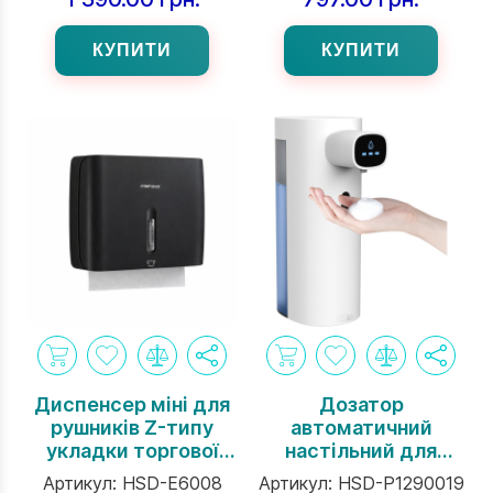
КУПИТИ
КУПИТИ
Диспенсер міні для
Дозатор
рушників Z-типу
автоматичний
укладки торгової
настільний для
марки Interhasa
мила-піни торгової
Артикул:
HSD-E6008
Артикул:
HSD-P1290019