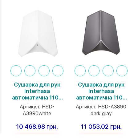
Сушарка для рук
Сушарка для рук
Interhasa
Interhasa
автоматична 1100
автоматична 1100
Вт, 90 м/с, ABS Біла
Вт, 90 м/с, ABS
Артикул:
HSD-
Артикул:
HSD-A3890
темно-сірий
A3890white
dark gray
10 468.98 грн.
11 053.02 грн.