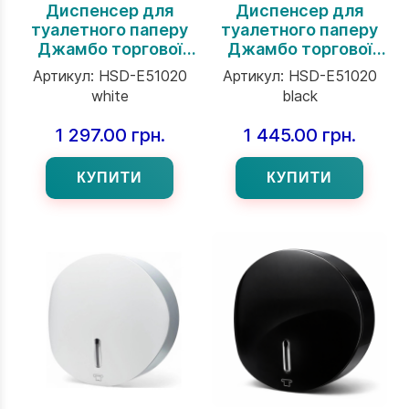
Диспенсер для
Диспенсер для
туалетного паперу
туалетного паперу
Джамбо торгової
Джамбо торгової
марки Interhasa
марки Interhasa
Артикул:
HSD-E51020
Артикул:
HSD-E51020
ENDEAVOR Serie
ENDEAVOR Serie
white
black
білий
чорний (51020B)
1 297.00 грн.
1 445.00 грн.
КУПИТИ
КУПИТИ