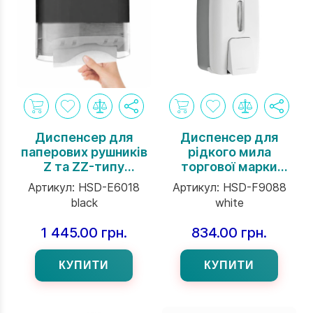
Диспенсер для
Диспенсер для
паперових рушників
рідкого мила
Z та ZZ-типу
торгової марки
складання Interhasa
Interhasa навісний
Артикул:
HSD-E6018
Артикул:
HSD-F9088
ENDEAVOR Serie
800 мл INSPIRE Serie
black
white
чорний
білий
1 445.00 грн.
834.00 грн.
КУПИТИ
КУПИТИ