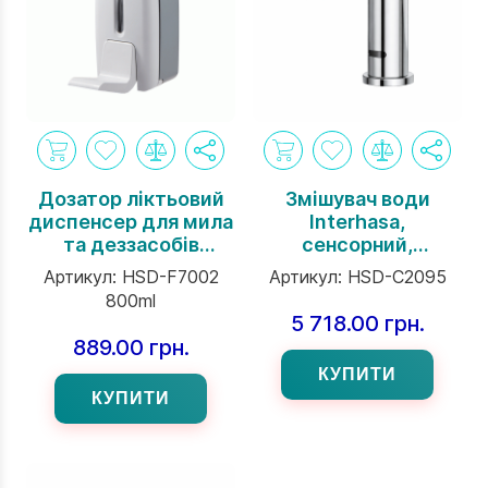
Дозатор ліктьовий
Змішувач води
диспенсер для мила
Interhasa,
та деззасобів
сенсорний,
Interhasa, 800 мл,
хромована латунь,
Артикул:
HSD-F7002
Артикул:
HSD-C2095
білий
круглі краї
800ml
5 718.00 грн.
889.00 грн.
КУПИТИ
КУПИТИ