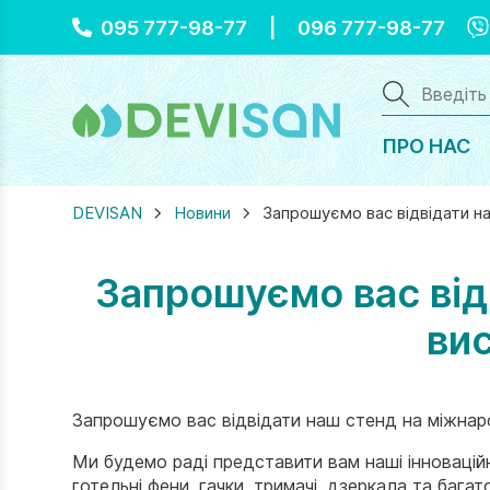
Vi
095 777-98-77
|
096 777-98-77
ПРО НАС
DEVISAN
Новини
Запрошуємо вас відвідати на
Запрошуємо вас від
вис
Запрошуємо вас відвідати наш стенд на міжнарод
Ми будемо раді представити вам наші інновацій
готельні фени, гачки, тримачі, дзеркала та багат