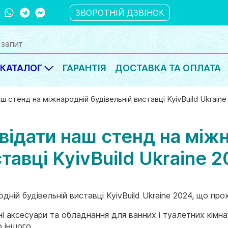
ber
WhatsApp
Telegram
Messanger
ЗВОРОТНІЙ ДЗВІНОК
КАТАЛОГ
ГАРАНТІЯ
ДОСТАВКА ТА ОПЛАТА
ш стенд на міжнародній будівельній виставці KyivBuild Ukraine
відати наш стенд на міжн
тавці KyivBuild Ukraine 
ній будівельній виставці KyivBuild Ukraine 2024, що про
ні аксесуари та обладнання для ванних і туалетних кімн
о іншого.