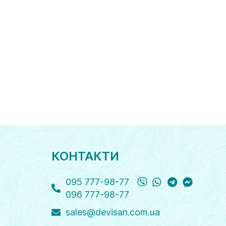
КОНТАКТИ
Viber
WhatsApp
Telegram
Messange
095 777-98-77
096 777-98-77
sales@devisan.com.ua