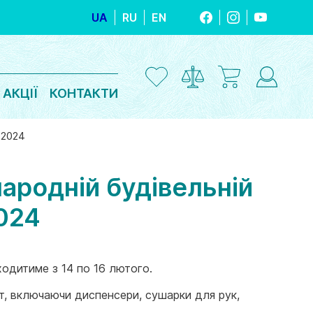
UA
RU
EN
FACEBOOK
INSTAGRAM
YOUTUBE
АКЦІЇ
КОНТАКТИ
 2024
ародній будівельній
2024
ходитиме з 14 по 16 лютого.
ат, включаючи диспенсери, сушарки для рук,