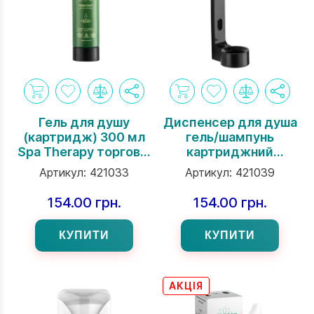
Гель для душу
Диспенсер для душа
(картридж) 300 мл
гель/шампунь
Spa Therapy торгової
картриджний
марки Rulopak
чорного кольору
Артикул:
421033
Артикул:
421039
торгової марки
Rulopak
154.00 грн.
154.00 грн.
КУПИТИ
КУПИТИ
АКЦІЯ