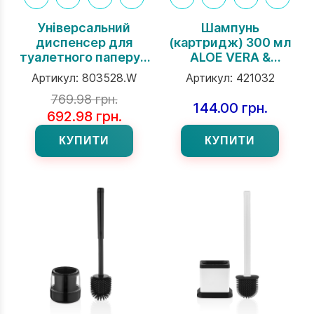
Універсальний
Шампунь
диспенсер для
(картридж) 300 мл
туалетного паперу з
ALOE VERA &
поличкою, білий,
VITAMIN E торгової
Артикул:
803528.W
Артикул:
421032
Rulopak
марки Rulopak
769.98 грн.
144.00 грн.
692.98 грн.
КУПИТИ
КУПИТИ