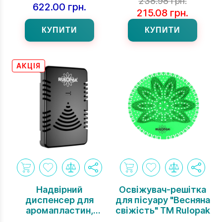
238.98 грн.
622.00 грн.
215.08 грн.
КУПИТИ
КУПИТИ
АКЦІЯ
Надвірний
Освіжувач-решітка
диспенсер для
для пісуару "Весняна
аромапластин,
свіжість" ТМ Rulopak
чорний