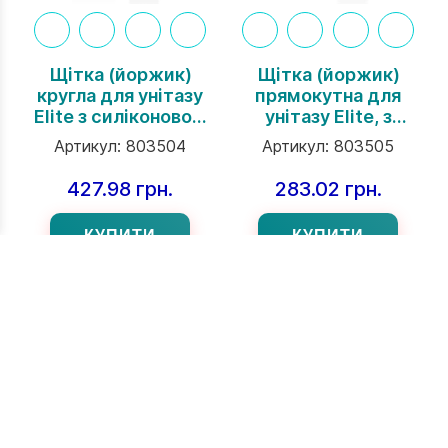
Щітка (йоржик)
Щітка (йоржик)
кругла для унітазу
прямокутна для
Elite з силіконовою
унітазу Elite, з
щетиною, Rulopak
силіковновою
Артикул:
803504
Артикул:
803505
щетиною, Rulopak
427.98 грн.
283.02 грн.
КУПИТИ
КУПИТИ
АКЦІЯ