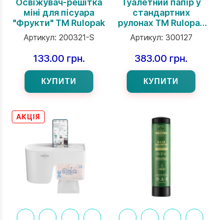
Освіжувач-решітка
Туалетний папір у
міні для пісуара
стандартних
"Фрукти" ТМ Rulopak
рулонах ТМ Rulopak
2-х шаровий 24 шт. в
Артикул:
200321-S
Артикул:
300127
упаковці
133.00 грн.
383.00 грн.
КУПИТИ
КУПИТИ
АКЦІЯ