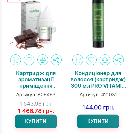
Картридж для
Кондиціонер для
ароматизації
волосся (картридж)
приміщення
300 мл PRO VITAMIN
"Шоколад" 120 мл
B5 торгової марки
Артикул:
809493
Артикул:
421031
Rulopak
1 543.98 грн.
144.00 грн.
1 466.78 грн.
КУПИТИ
КУПИТИ