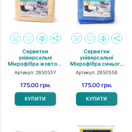
Серветки
Серветки
універсальні
універсальні
Мікрофібра жовтого
Мікрофібра синього
кольору розміром
кольору розмір
Артикул:
285055Y
Артикул:
285055B
350х350 мм, 5 шт
35х35 см, 5 шт/уп
175.00 грн.
175.00 грн.
КУПИТИ
КУПИТИ