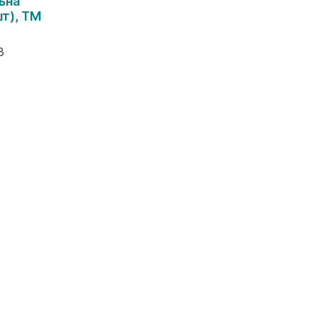
ьна
т), ТМ
3