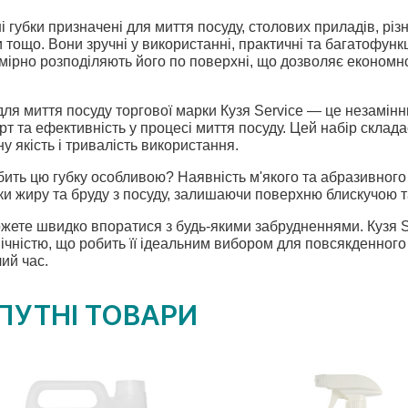
і губки призначені для миття посуду, столових приладів, різ
и тощо. Вони зручні у використанні, практичні та багатофун
омірно розподіляють його по поверхні, що дозволяє економн
для миття посуду торгової марки Кузя Service — це незамінни
т та ефективність у процесі миття посуду. Цей набір склада
ну якість і тривалість використання.
ить цю губку особливою? Наявність м'якого та абразивного
и жиру та бруду з посуду, залишаючи поверхню блискучою т
жете швидко впоратися з будь-якими забрудненнями. Кузя S
ічністю, що робить її ідеальним вибором для повсякденног
ий час.
ПУТНІ ТОВАРИ