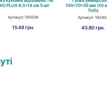
ка кухонна абразивна ТМ
Губка універсал
KO PLUS 8,5*14 см 5 шт
100*70*35 мм (10 ш
Tofix
Артикул:
195008
Артикул:
19240
15.48 грн.
43.80 грн.
уті