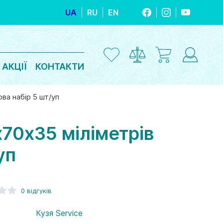
UA
RU
EN
FACEBOOK
INSTAGRAM
YOUTUBE
АКЦІЇ
КОНТАКТИ
ва набір 5 шт/уп
х70х35 міліметрів
уп
0 відгуків
Кузя Service