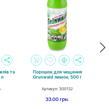
илів та
Порошок для чищення
П
 л
Grunwald лимон, 500 г
гр
8
Артикул:
300132
33.00 грн.