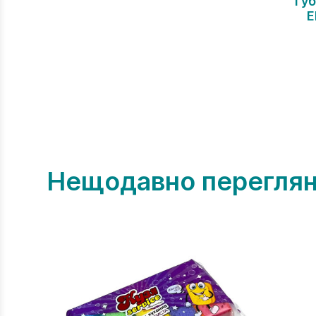
Губ
E
Нещодавно переглян