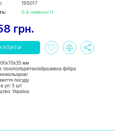
:
195017
ть:
Є в наявності
58 грн.
КУПИТИ
100
х70х35 мм
: пінополіуретан/абразивна фібра
ізнокольорові
 миття посуду
 в уп: 5 шт
тво: Україна