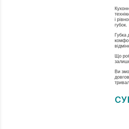
Кухонн
технік
і рівн
губок.
Губка 
комфор
відмін
Що роб
залишк
Ви змо
довгов
тривал
СУ